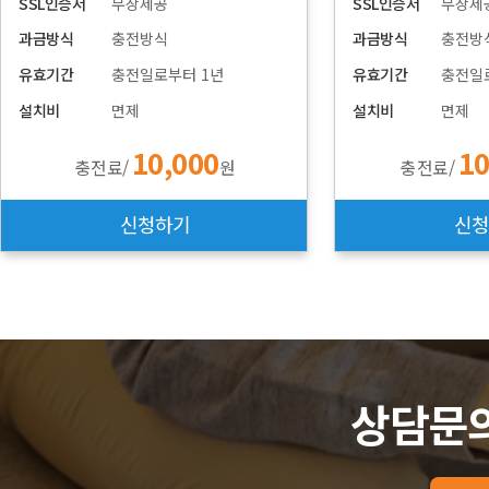
SSL인증서
무상제공
SSL인증서
무상제
과금방식
충전방식
과금방식
충전방
유효기간
충전일로부터 1년
유효기간
충전일
설치비
면제
설치비
면제
10,000
10
충전료/
원
충전료/
신청하기
신청
상담문의 