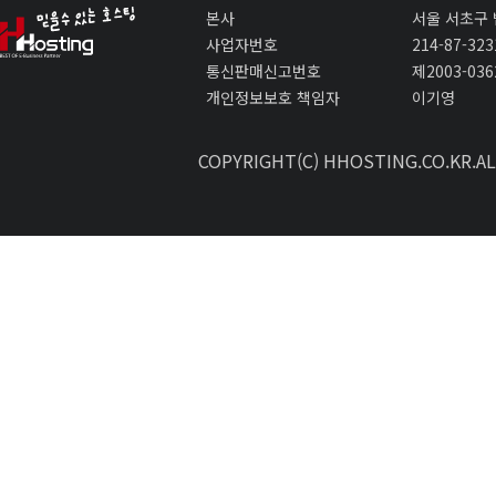
본사
서울 서초구 
사업자번호
214-87-323
통신판매신고번호
제2003-03
개인정보보호 책임자
이기영
COPYRIGHT(C) HHOSTING.CO.KR.ALL 