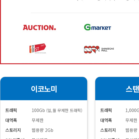
이코노미
스탠
트래픽
100Gb
트래픽
1,000
(일,월 무제한 트래픽)
대역폭
무제한
대역폭
무제한
스토리지
웹용량 2Gb
스토리지
웹용량 